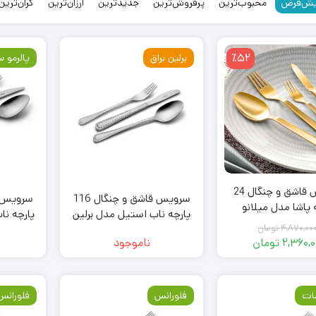
ش‌فرض
محبوب‌ترین
پرفروش‌ترین
جدیدترین
ارزان‌ترین
گران‌ترین
٪52
برلین براق
پالرمو س
سرویس قاشق و چنگال 24
سرویس قاشق و چنگال 116
 پاشا مدل میلانو
پارچه ناب استیل مدل برلین
پارچه نا
۴,۸۷۰,۰۰
تومان
براق
۲,۳۶۰,۰
تومان
ناموجود
قیمت
قیمت
فعلی:
اصلی:
۲,۳۶۰,۰۰۰ تومان.
۴,۸۷۰,۰۰۰ تومان
مات
فلورانس
فلورانس
بود.