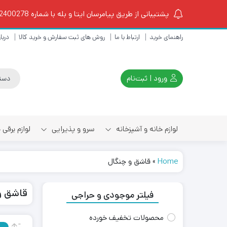
پشتیبانی از طریق پیامرسان ایتا و بله با شماره 09102400278 از ساعت 10 الی 18
راهنمای خرید
ارتباط با ما
روش های ثبت سفارش و خرید کالا
دربار
ورود | ثبت‌نام
لوازم خانه و آشپزخانه
سرو و پذیرایی
لوازم برقی
Home
»
قاشق و چنگال
چای ساز و کتری برقی
قاشق و
فیلتر موجودی و حراجی
اسپرسو ساز و قهوه ساز
محصولات تخفیف خورده