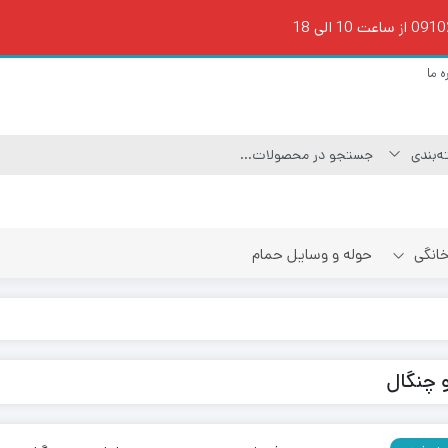
ه ما
 خانگی
حوله و وسایل حمام
 چنگال