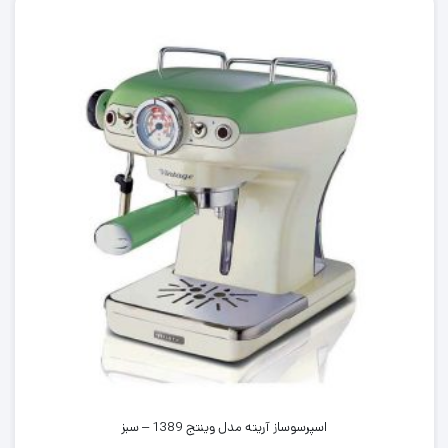
ساز، ،آون توستر،آب مرکبات گیری، همزن و فوم میکر می باشد.
بررسی کتری برقی آریته مدل وینتج 2869
کتری برقی آریته مدل وینتج 2869
جزو مجموعه کلاسیک شرکت آریته
میباشد.
این مجموعه شامل کتری برقی ،توستر،آون توستر،مخلوط کن و دستگاه
قهوه ساز میباشد.طراحی این مجموعه بسیار منحصر به فرد میباشد و در
کنار کارآیی بسیار عالی ظاهری بسیار زیبا زیبا نیز مد نظر قرار گرفته است.
کتری برقی آریته سری وینتیج مدل 2869 یک کتری ساده نیست، بلکه
یک محصول با طراحی واقعی است که می تواند هر آشپزخانه را با جزئیات
جالب توجه خود مانند دماسنج خارجی تزئین کند.
اسپرسوساز آریته مدل وینتج 1389 – سبز
اشکال هماهنگ و جزئیات دقیق ویژگی های کتری برقی آریته سری