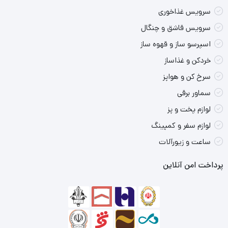
سرویس غذاخوری
فیلتر قابل جابجایی و عملکرد خاموش کردن خودکار، این کتری برقی را
سرویس قاشق و چنگال
به یک محصول ضروری در آشپزخانه تبدیل کرده است و ایده آل برای
اسپرسو ساز و قهوه ساز
کسانی که دوست دارند لحظات شیرینی را به سبک ایتالیایی کنار هم
خردکن و غذاساز
لذت ببرند
سرخ کن و هواپز
سماور برقی
شرکت Ariete ایتالیا محصولات نمادین و کاربردی تولید می کند و سری
لوازم پخت و پز
Vintage Line طراحی ایتالیایی را با سهولت استفاده ترکیب می کند که
لوازم سفر و کمپینگ
مشخصه Ariete است، شرکت ایتالیایی که در اجاق های خانگی پیشرو
ساعت و زیورآلات
است.
پرداخت امن آنلاین
نقاط قوت محصول:
کیفیت بالای محصول
طراحی ارگونومیک