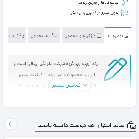
اصالت کالاها از برترین برندها
تحویل سریع در کمترین زمان ممکن
توضیحات
ویژگی های محصول
برند محصول
نظرات (0)
برند آریته زیر گروه شرکت دلونگی ایتالیا است و
از این رو محصولات این برند از کیفیت بسیار
نمایش بیشتر
بالایی برخوردار می باشند. سری Vintageشرکت
آریته را می توان یکی از شاهکارهای طراحی صنعتی در حیطه لوازم
خانگی دانست. این مجموعه دارای طراحی کلاسیک بوده و در
کنار ظاهر بسیار زیبا، از لحاظ فنی بسیار پرقدرت و با کیفیت می
شاید اینها را هم دوست داشته باشید
باشد. سری Vintage شامل:کتری برقی،دستگاه اسپرسو، قهوه