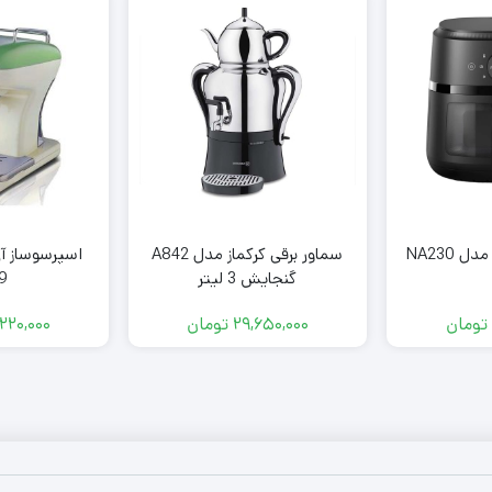
NA230
سماور برقی کرکماز مدل A842
اسپرسوساز آ
گنجایش 3 لیتر
9
تومان
۲۹,۶۵۰,۰۰۰
تومان
۲۲۰,۰۰۰