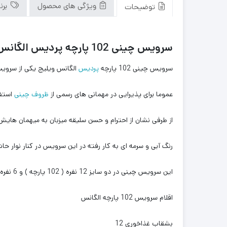
ویژگی های محصول
برن
توضیحات
سرویس چینی 102 پارچه پردیس الگانس ویلیج
سرویس چینی 102 پارچه
پردیس
الگانس ویلیج یکی از سرویس های پرطرفدار شرکت پ
عموما برای پذیرایی در مهمانی های رسمی از
ظروف چینی
استفا
از طرفی نشان از احترام و حسن سلیقه میزبان به میهمان هایش می باشد. سرویس چینی 102 پارچه پردیس الگانس وی
رنگ آبی و سرمه ای به کار رفته در این سرویس در کنار نوار
این سرویس چینی در دو سایز 12 نفره ( 102 پارچه ) و 6 نفره ( 30 پارچه ) برای خرید شما عزیزان موجود می باشد.
اقلام سرویس 102 پارچه الگانس
بشقاب غذاخوری 12