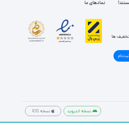
ستند!
نمادهای ما
تخفیف ها
بت‌نام
نسخه اندروید
نسخه IOS