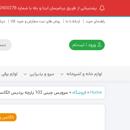
پشتیبانی از طریق پیامرسان ایتا و بله با شماره 09102400278 از ساعت 10 الی 18
راهنمای خرید
ارتباط با ما
روش های ثبت سفارش و خرید کالا
دربار
ورود | ثبت‌نام
لوازم خانه و آشپزخانه
سرو و پذیرایی
لوازم برقی
Home
»
فروشگاه
»
سرویس چینی 102 پارچه پردیس الگانس ویلیج
چای ساز و کتری برقی
اسپرسو ساز و قهوه ساز
الگانس و