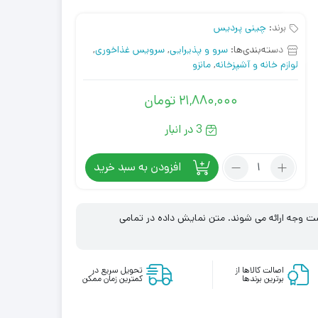
برند:
چینی پردیس
دسته‌بندی‌ها:
سرو و پذیرایی
,
سرویس غذاخوری
,
لوازم خانه و آشپزخانه
,
مانزو
۲۱,۸۸۰,۰۰۰
تومان
3 در انبار
تعداد:
افزودن به سبد خرید
سرویس
چینی
102
زگشت وجه ارائه می شوند. متن نمایش داده در تمامی
پارچه
پردیس
الگانس
اصالت کالاها از
تحویل سریع در
ویلیج
برترین برندها
کمترین زمان ممکن