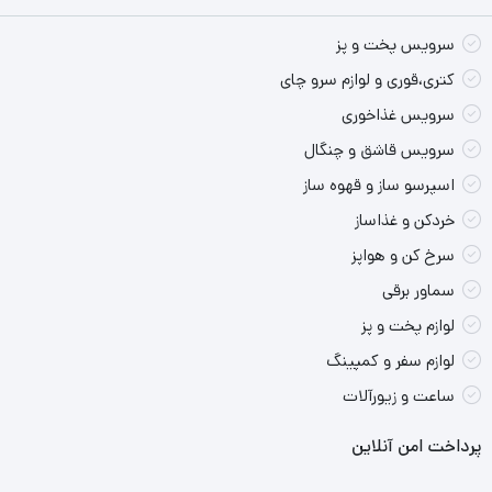
محصولات پرطرفدار شرکت ویراکیش است.
سرویس پخت و پز
ست های زیبای سرویس های آشپزخانه بی.وی.کی، باکیفیت، مدرن،
کتری،قوری و لوازم سرو چای
کاربردی، بادوام و… هستند و حتی خانم‌های مشکل پسند هم به راحتی
سرویس غذاخوری
می‌توانند انتخاب درست و زیبایی داشته باشند.
سرویس قاشق و چنگال
اسپرسو ساز و قهوه ساز
جنس بدنه این سرویس آشپزخانه از فلز گالوانیزه با مقاومت بالا میباشد .
خردکن و غذاساز
رنگ مورد استفاده در بدنه از جنس پودری مات و کوره ای میباشد .
سرخ کن و هواپز
سماور برقی
این محصول در برابر زنگ زدگی و نغییر رنگ دارای ضمانت دوساله شرکت
لوازم پخت و پز
بی وی کی میباشد .
لوازم سفر و کمپینگ
ساعت و زیورآلات
این سرویس‌ زیبا شامل:
پرداخت امن آنلاین
سطل زباله (1عدد)