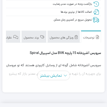
بازگشت وجه در صورت عدم رضایت
اصالت کالاها از برترین برندها
تحویل سریع در کمترین زمان ممکن
توضیحات
ویژگی های محصول
برند محصول
نظرات (0)
سرویس آشپزخانه 15پارچه BVK مدل اسپیرال Spiral
سرویس آشپزخانه شامل گونه ای از وسایل کاربردی هستند که نو عروسان
برای جهیزیه آن را تهیه می کنند. یکی از مارک های معتبر بازار که پبشرو
نمایش بیشتر
در این امر است شرکت
B.V.K
هست. این شرکت با استفاده از بهترین
متریال ها و طراحی به روز محصولات با کیفیت خود را روانه بازار کرده
است. سرویس آشپزخانه 15 پارچه بی.وی.کی مدل
Spiral
یکی از