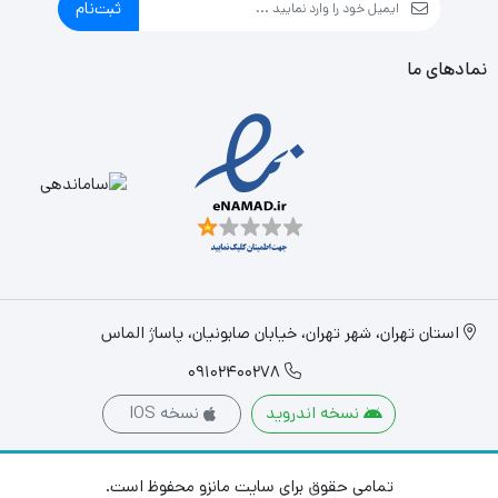
ثبت‌نام
خاموش شدن خودکار هنگام کم آبی
نمادهای ما
استان تهران، شهر تهران، خیابان صابونیان، پاساژ الماس
09102400278
نسخه اندروید
نسخه IOS
تمامی حقوق برای سایت مانزو محفوظ است.