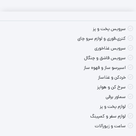
فروشگاه مانزو با افتخار این محصول را با گارانتی رسمی برلیان چابهار
عرضه می کند.
سرویس پخت و پز
کتری،قوری و لوازم سرو چای
سرویس غذاخوری
سرویس قاشق و چنگال
اسپرسو ساز و قهوه ساز
خردکن و غذاساز
سرخ کن و هواپز
سماور برقی
لوازم پخت و پز
لوازم سفر و کمپینگ
ساعت و زیورآلات