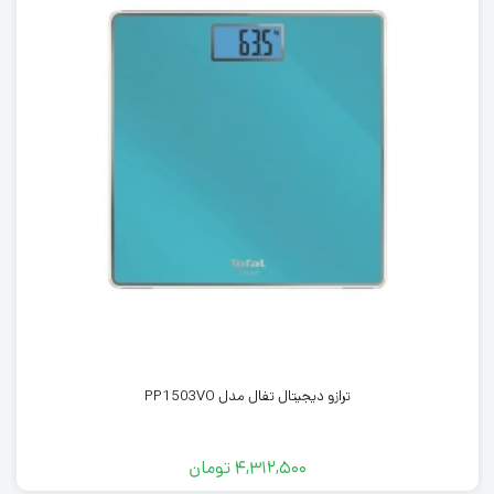
ترازو دیجیتال تفال مدل PP1503VO
۴,۳۱۲,۵۰۰
تومان