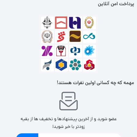
پرداخت امن آنلاین
درباره کرکماز:
برند کرکماز در سال 1972 در یک کارگاه کوچک 50 متری در ترکیه آغاز
به کار کرد. بعد از گذشت 50 سال، امروز در تولید لوازم خانه و آشپزخانه
جزو مهمترین برندهای دنیا و کشور ترکیه قرار دارد.
شعار Korkmaz این است: تولید بهتر، جدیدتر، زیباتر و شایسته تر
مهمه که چه کسانی اولین نفرات هستند!
نقاط قوت محصول:
سنسور دما
عضو شوید و از آخرین پیشنهادها و تخفیف ها از بقیه
سنسور ضد سر ریز
زودتر با خبر شوید!
سنسور حفاظت خودکار هنگام کم آبی