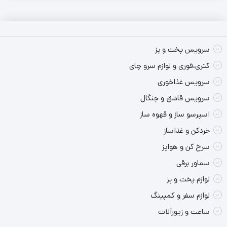
سیستم ایمنی قفل ایمنی
تعداد نازل قهوه یک عدد
سرویس پخت و پز
جهت استفاده از این دستگاه توجه به برخی از نکات ضروری است. برای
کتری،قوری و لوازم سرو چای
نتیجه و رضایت بهتر از این دستگاه به این نکات توجه فرمائید. این
سرویس غذاخوری
اسپرسوساز مباشی MEBASHI دارای کیفیت ساخت مطلوب است که اگر
سرویس قاشق و چنگال
به درستی از آن استفاده شود طول عمر دستگاه بیشتر خواهد شد و
اسپرسو ساز و قهوه ساز
خردکن و غذاساز
همچنین نوشیدنی ای که با آن تهیه می کنید از مزه‌ی بسیار بهتری
سرخ کن و هواپز
برخوردار خواهد بود. این دستگاه به دلیل داشتن پمپ قوی با فشار 19
سماور برقی
بار می تواند نوشیدنی با کیفیتی را در منزل شما آماده کند. با این پمپ
لوازم پخت و پز
قوی شما مانند یک کافی من یا باریستا می توانید اسپرسو و نوشیدنی
لوازم سفر و کمپینگ
تهیه کنید.
ساعت و زیورآلات