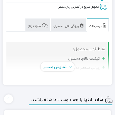
تحویل سریع در کمترین زمان ممکن
توضیحات
ویژگی های محصول
نظرات (0)
نقاط قوت محصول:
کیفیت بالای محصول
نمایش بیشتر
زیبایی منحصر به فرد
دارای 3 تنظیم مقدار مختلف برای ریختن مقدار دلخواه
سیلیکون قفل شده برای تمیز کردن آسان
قابلیت جداشدن قسمت فلزی از قسمت شیشه
شاید اینها را هم دوست داشته باشید
جنس : شیشه کانتینری + پایه چرخان استیل
قابلیت شستشو قسمت شیشه ای در ماشین ظرفشویی