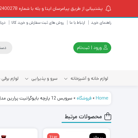
پشتیبانی از طریق پیامرسان ایتا و بله با شماره 09102400278 از ساعت 10 الی 18
راهنمای خرید
ارتباط با ما
روش های ثبت سفارش و خرید کالا
دربار
ورود | ثبت‌نام
لوازم خانه و آشپزخانه
سرو و پذیرایی
لوازم برقی
Home
»
فروشگاه
»
سرویس 12 پارچه بایوگرانیت پرارین مدل وینکس رنگ نسکافه ای
چای ساز و کتری برقی
محصولات مرتبط
اسپرسو ساز و قهوه ساز
٪13
ریوالد