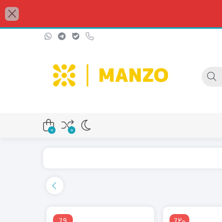
0
0
٪9
٪20