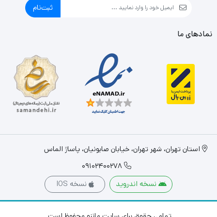
ثبت‌نام
نمادهای ما
استان تهران، شهر تهران، خیابان صابونیان، پاساژ الماس
09102400278
نسخه اندروید
نسخه IOS
تمامی حقوق برای سایت مانزو محفوظ است.