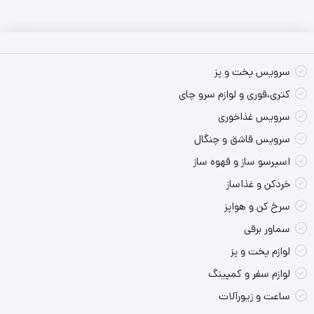
۲,۸۹۰,۰۰۰ تومان.
۳,۱۰۰,۰۰۰ تومان
بود.
جنس استیل چاقو های کرکمازPro-Chef A501-01 همانطور که انتظار
می رود از استیل ضد زنگ 18/10 می باشد.
سرویس پخت و پز
کتری،قوری و لوازم سرو چای
مزایای استیل ضد زنگ 18/10 یا همان آلیاژ کروم نیکل چیست؟
این
سرویس غذاخوری
استیل ضد زنگ همانطور که از نامش پیداست با 18 درصد فلز کروم و
سرویس قاشق و چنگال
10 درصد فلز نیکل ابکاری شده است و در مقایسه با استیل های
اسپرسو ساز و قهوه ساز
معمولی مقاوم تر و با دوام تر می باشد. آلیاژ سری 304 به لطف فلز های
خردکن و غذاساز
کروم و نیکل در برابر حرارت بالا، ضربه های فیزیکی و رطوبت مقاومت
سرخ کن و هواپز
بالایی دارد و طول عمر بالاتری دارد.
سماور برقی
لوازم پخت و پز
همچنین لازم به ذکر است به این موضوع اشاره کنیم که تیفه ی چاقو
لوازم سفر و کمپینگ
های KORKMAZ A501-01 بسیار برنده و تیز می باشد و می تواند هر
ساعت و زیورآلات
چیزی را به راحتی و بدون زحمت ببرد. می توان گفت تجربه هزار ساله