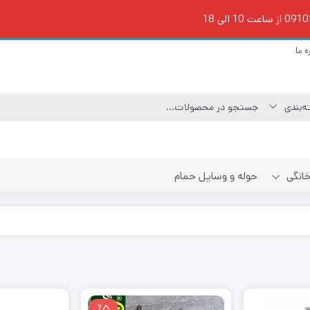
ه ما
 خانگی
حوله و وسایل حمام
٪5