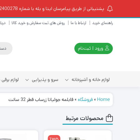
پشتیبانی از طریق پیامرسان ایتا و بله با شماره 09102400278 از ساعت 10 الی 18
راهنمای خرید
ارتباط با ما
روش های ثبت سفارش و خرید کالا
دربار
ورود | ثبت‌نام
لوازم خانه و آشپزخانه
سرو و پذیرایی
لوازم برقی
Home
»
فروشگاه
»
قابلمه جولیانا زرساب قطر 32 سانت
چای ساز و کتری برقی
محصولات مرتبط
اسپرسو ساز و قهوه ساز
٪35