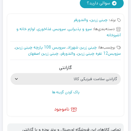
سوالی دارید؟
برند:
چینی زرین
،
والندورفر
دسته‌بندی‌ها:
سرو و پذیرایی
,
سرویس غذاخوری
,
لوازم خانه و
آشپزخانه
برچسب‌ها:
چینی زرین شهرزاد
,
سرویس 108 پارچه چینی زرین
,
سزویس12 نفره چینی زرین
,
والندورفر، چینی زرین اصفهان
گارانتی
پاک کردن گزینه ها
ناموجود
تمامی کالاهای این فروشگاه اورجینال و برند بوده و با گارانتی