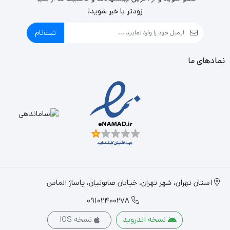
زودتر با خبر شوید!
در کارخانه چینی زرین ایران تولید شده اند.
ثبت‌نام
نمادهای ما
استان تهران، شهر تهران، خیابان صابونیان، پاساژ الماس
09102400278
نسخه اندروید
نسخه IOS