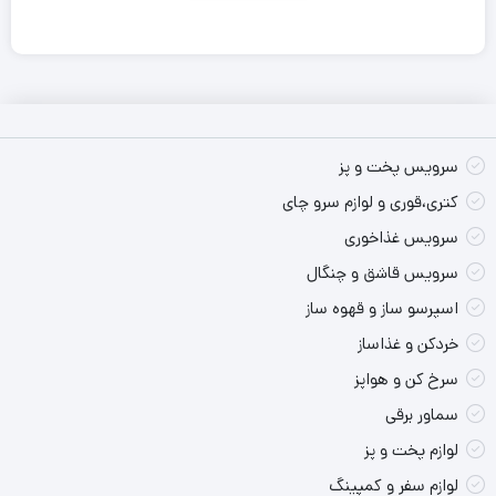
خدمت مشتریان خود می باشد و همواره با بروزرسانی و بهینه
سازی روش های تولید، کیفیت محصولات خود را بروز می کند.
صنایع چینی زرین ایران با در نظر گرفتن نظر مصرف کنندگان و
بررسی ایده های صاحب نظران امر، به طراحی ، تولید و ارتقای
سرویس پخت و پز
محصولات خود می اندیشد. این شرکت با پیاده سازی و توسعه
کتری،قوری و لوازم سرو چای
سرویس غذاخوری
مدرنترین خط مکانیزه از آلمان همگام با تولید کننده های برتر
سرویس قاشق و چنگال
دنیا، محصولات خود را به تمام جهان صادر می کند. این شرکت
اسپرسو ساز و قهوه ساز
هم اکنون با حضور 1400 پرسنل، در خدمت مشتریان گرامی می
خردکن و غذاساز
باشد.
سرخ کن و هواپز
سماور برقی
سرویس چینی 108 پارچه والندورفر مدل صوفی
لوازم پخت و پز
سرویس چینی 108 پارچه والندورفر مدل صوفی، محصولی فاخر از چینی
لوازم سفر و کمپینگ