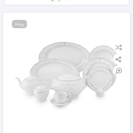
رومانا